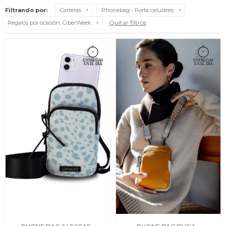
Filtrando por:
Carteras
Phonebag - Porta celulares
Quitar filtros
Regalos por ocasión:
CiberWeek