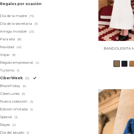
Regalos por ocasión
Día de la madre
(75)
Día de la secretaria
(9)
Amigo invisible
(25)
Para ella
(81)
Navidad
(45)
BANDOLERITA 
Viajar
(8)
Regalo empresarial
(2)
Turismo
(1)
CiberWeek
(15)
BlackFriday
(6)
CiberLunes
(6)
Nueva colección
(5)
Edición limitada
(1)
Special
(3)
Reyes
(2)
Día del abuelo
(1)