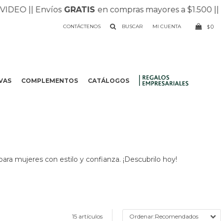
 |
| Envíos
GRATIS
en compras mayores a $1.500 |
| Recib
CONTÁCTENOS
0
$
VAS
COMPLEMENTOS
CATÁLOGOS
.
para mujeres con estilo y confianza. ¡Descubrilo hoy!
15 artículos
Recomendados