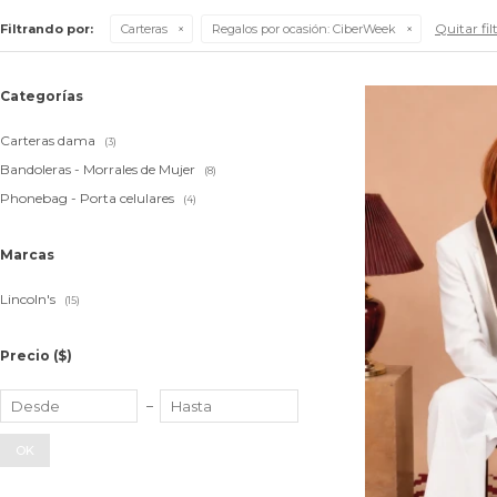
Quitar fil
Filtrando por:
Carteras
Regalos por ocasión:
CiberWeek
Categorías
Carteras dama
(3)
Bandoleras - Morrales de Mujer
(8)
Phonebag - Porta celulares
(4)
Marcas
Lincoln's
(15)
Precio
($)
OK