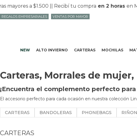
ores a $1.500 |
| Recibí tu compra
en 2 horas
en Mvd c
REGALOS EMPRESARIALES
VENTAS POR MAYOR
NEW
ALTO INVIERNO
CARTERAS
MOCHILAS
MAT
Carteras, Morrales de mujer,
¡Encuentra el complemento perfecto para t
El accesorio perfecto para cada ocasión en nuestra colección Lin
CARTERAS
BANDOLERAS
PHONEBAGS
RIÑO
CARTERAS