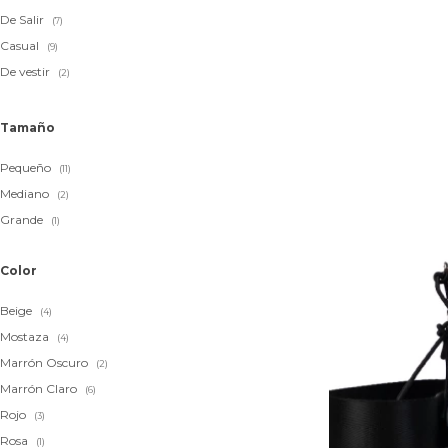
De Salir
(7)
Casual
(9)
De vestir
(2)
Tamaño
Pequeño
(11)
Mediano
(2)
Grande
(1)
Color
Beige
(4)
Mostaza
(4)
Marrón Oscuro
(2)
Marrón Claro
(6)
Rojo
(3)
Rosa
(1)