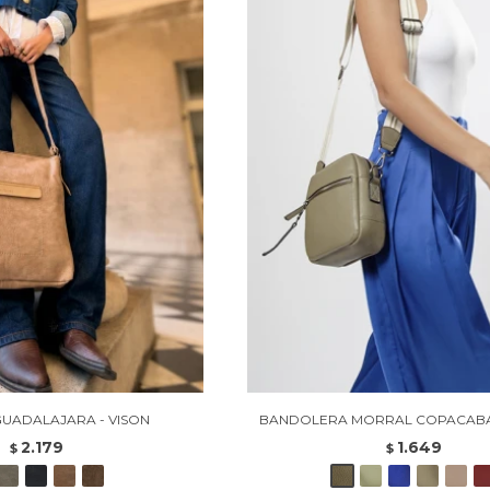
UADALAJARA - VISON
BANDOLERA MORRAL COPACABAN
2.179
1.649
$
$