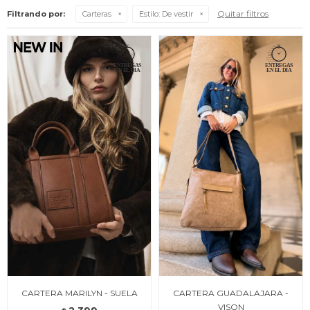
Quitar filtros
Filtrando por:
Carteras
Estilo:
De vestir
CARTERA MARILYN - SUELA
CARTERA GUADALAJARA -
VISON