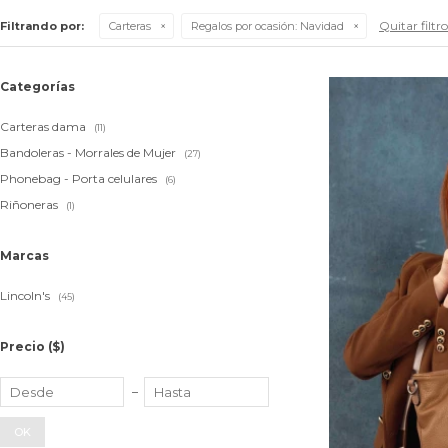
Quitar filtro
Filtrando por:
Carteras
Regalos por ocasión:
Navidad
Categorías
Carteras dama
(11)
Bandoleras - Morrales de Mujer
(27)
Phonebag - Porta celulares
(6)
Riñoneras
(1)
Marcas
Lincoln's
(45)
Precio
($)
OK