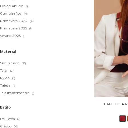
Día del abuelo
(1)
Cumpleaños
(14)
Primavera 2024
(16)
Primavera 2025
(1)
Verano 2025
(1)
Material
Símil Cuero
(39)
Telar
(2)
Nylon
(8)
Tafeta
(1)
Tela Impermeable
(1)
BANDOLERA 
Estilo
De Fiesta
(2)
Clásico
(10)