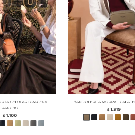
ORTA CELULAR DRACENA -
BANDOLERITA MORRAL CALATH
RANCHO
1.319
$
1.100
$