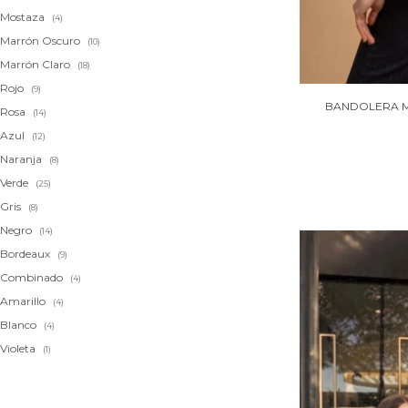
Mostaza
(4)
Marrón Oscuro
(10)
Marrón Claro
(18)
Rojo
(9)
BANDOLERA M
Rosa
(14)
Azul
(12)
Naranja
(8)
Verde
(25)
Gris
(8)
Negro
(14)
Bordeaux
(9)
Combinado
(4)
Amarillo
(4)
Blanco
(4)
Violeta
(1)