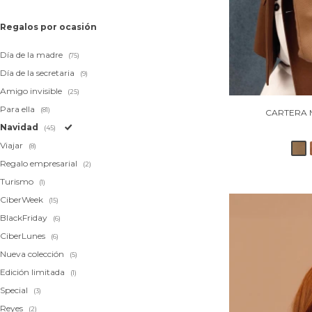
Regalos por ocasión
Día de la madre
(75)
Día de la secretaria
(9)
Amigo invisible
(25)
Para ella
(81)
CARTERA 
Navidad
(45)
Viajar
(8)
Regalo empresarial
(2)
Turismo
(1)
CiberWeek
(15)
BlackFriday
(6)
CiberLunes
(6)
Nueva colección
(5)
Edición limitada
(1)
Special
(3)
Reyes
(2)