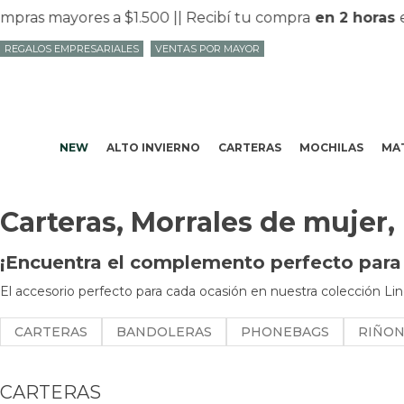
as mayores a $1.500 |
| Recibí tu compra
en 2 horas
en
REGALOS EMPRESARIALES
VENTAS POR MAYOR
NEW
ALTO INVIERNO
CARTERAS
MOCHILAS
MAT
Carteras, Morrales de mujer,
¡Encuentra el complemento perfecto para t
El accesorio perfecto para cada ocasión en nuestra colección Lin
CARTERAS
BANDOLERAS
PHONEBAGS
RIÑO
CARTERAS