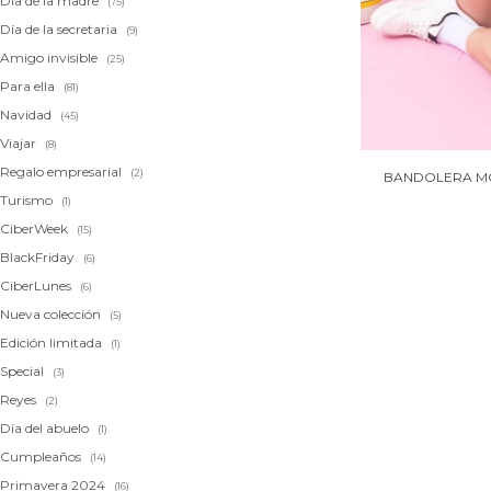
Día de la madre
(75)
Día de la secretaria
(9)
Amigo invisible
(25)
Para ella
(81)
Navidad
(45)
Viajar
(8)
Regalo empresarial
(2)
BANDOLERA MO
Turismo
(1)
CiberWeek
(15)
BlackFriday
(6)
CiberLunes
(6)
Nueva colección
(5)
Edición limitada
(1)
Special
(3)
Reyes
(2)
Día del abuelo
(1)
Cumpleaños
(14)
Primavera 2024
(16)