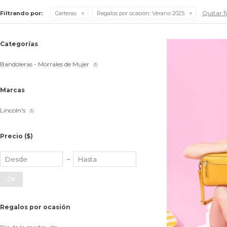
Quitar fi
Filtrando por:
Carteras
Regalos por ocasión:
Verano 2025
Categorías
Bandoleras - Morrales de Mujer
(1)
Marcas
Lincoln's
(1)
Precio
($)
OK
Regalos por ocasión