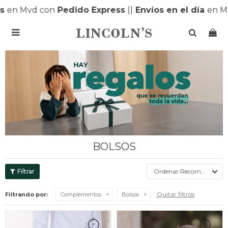
en Mvd con
Pedido Express
|
|
Envíos en el día
en MO

BOLSOS
Recomendados
Quitar filtros
Filtrando por:
Complementos
Bolsos