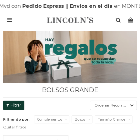
Mvd con
Pedido Express
|
|
Envíos en el día
en MONTE

BOLSOS GRANDE
Recomendados
Filtrando por:
Complementos
Bolsos
Tamaño:
Grande
Quitar filtros