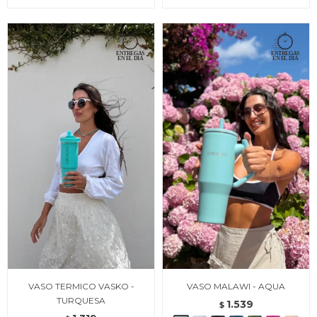
VASO TERMICO VASKO -
VASO MALAWI - AQUA
TURQUESA
1.539
$