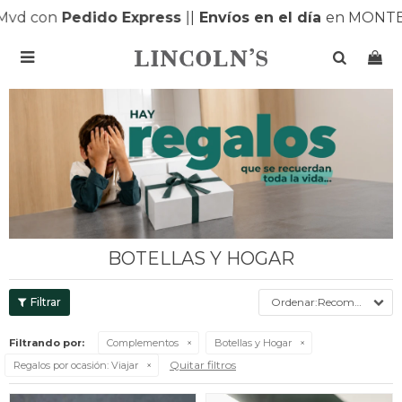
d con
Pedido Express
|
|
Envíos en el día
en MONTEVI

BOTELLAS Y HOGAR
Recomendados
Filtrando por:
Complementos
Botellas y Hogar
Quitar filtros
Regalos por ocasión:
Viajar