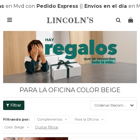
s
en Mvd con
Pedido Express
|
|
Envíos en el día
en M

PARA LA OFICINA COLOR BEIGE
Recomendados
Filtrando por:
Complementos
Para la Oficina
Quitar filtros
Color:
Beige