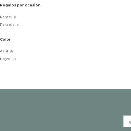
Regalos por ocasión
Para él
(1)
Para ella
(1)
Color
Azul
(1)
Negro
(2)