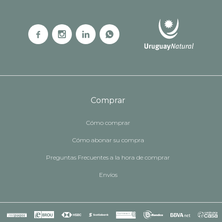




Comprar
Cómo comprar
Cómo abonar su compra
Preguntas Frecuentes a la hora de comprar
Envíos