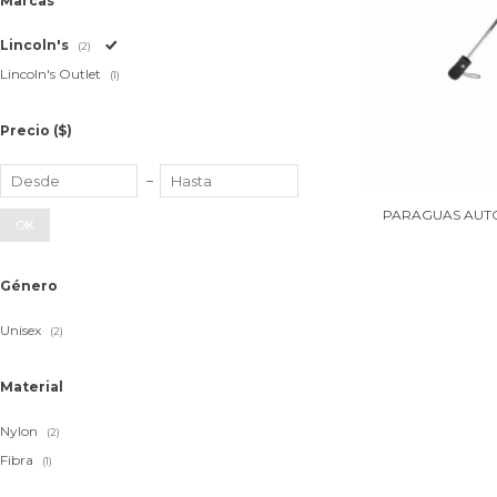
Marcas
Lincoln's
(2)
Lincoln's Outlet
(1)
Precio
($)
PARAGUAS AUT
OK
Género
Unisex
(2)
Material
Nylon
(2)
Fibra
(1)