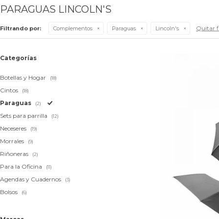
PARAGUAS LINCOLN'S
Quitar f
Filtrando por:
Complementos
Paraguas
Lincoln's
Categorías
Botellas y Hogar
(18)
Cintos
(18)
Paraguas
(2)
Sets para parrilla
(12)
Neceseres
(19)
Morrales
(9)
Riñoneras
(2)
Para la Oficina
(11)
Agendas y Cuadernos
(3)
Bolsos
(6)