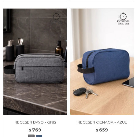
NECESER BAYO - GRIS
NECESER CIENAGA - AZUL
769
659
$
$