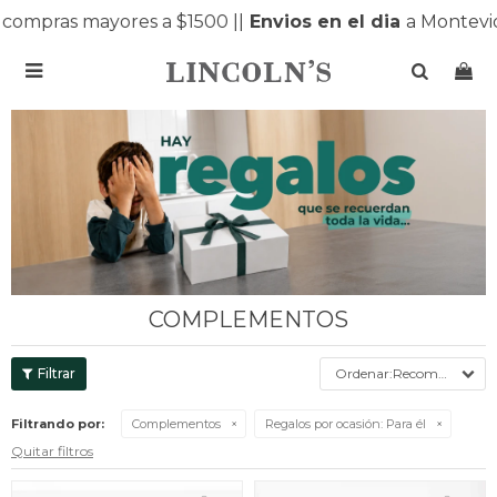
ras mayores a $1500 |
|
Envios en el dia
a Montevideo y

COMPLEMENTOS
Recomendados
Filtrando por:
Complementos
Regalos por ocasión:
Para él
Quitar filtros