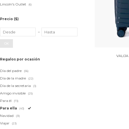
Lincoln's Outlet
(6)
Precio
($)
OK
VALIJA
Regalos por ocasión
Día del padre
(56)
Día de la madre
(22)
Día de la secretaria
(3)
Amigo invisible
(25)
Para él
(73)
Para ella
(43)
Navidad
(31)
Viajar
(23)