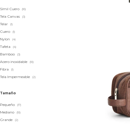
Símil Cuero
(10)
Tela Canvas
(3)
Telar
(1)
Cuero
(1)
Nylon
(4)
Tafeta
(4)
Bamboo
(3)
Acero inoxidable
(10)
Fibra
(1)
Tela Impermeable
(2)
Tamaño
Pequeño
(17)
Mediano
(10)
Grande
(2)