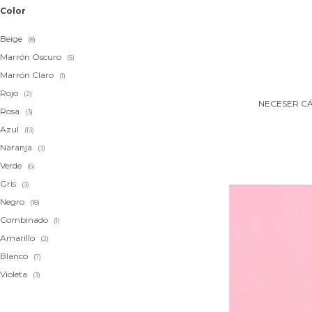
Color
Beige
(8)
Marrón Oscuro
(5)
Marrón Claro
(1)
Rojo
(2)
NECESER C
Rosa
(3)
Azul
(13)
Naranja
(3)
Verde
(6)
Gris
(3)
Negro
(18)
Combinado
(1)
Amarillo
(2)
Blanco
(7)
Violeta
(3)