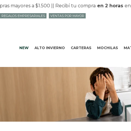
ores a $1.500 |
| Recibí tu compra
en 2 horas
en Mvd c
REGALOS EMPRESARIALES
VENTAS POR MAYOR
NEW
ALTO INVIERNO
CARTERAS
MOCHILAS
MAT