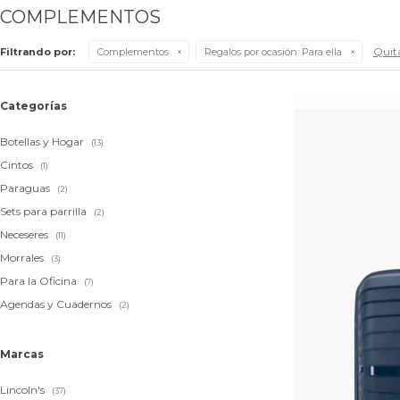
COMPLEMENTOS
Quita
Filtrando por:
Complementos
Regalos por ocasión:
Para ella
Categorías
Botellas y Hogar
(13)
Cintos
(1)
Paraguas
(2)
Sets para parrilla
(2)
Neceseres
(11)
Morrales
(3)
Para la Oficina
(7)
Agendas y Cuadernos
(2)
Marcas
Lincoln's
(37)