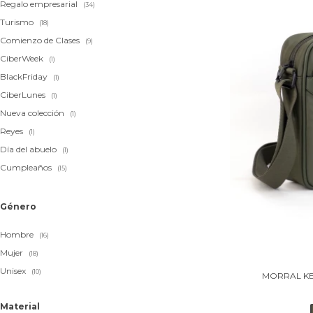
Regalo empresarial
(34)
Turismo
(18)
Comienzo de Clases
(9)
CiberWeek
(1)
BlackFriday
(1)
CiberLunes
(1)
Nueva colección
(1)
Reyes
(1)
Día del abuelo
(1)
Cumpleaños
(15)
Género
Hombre
(16)
Mujer
(18)
Unisex
(10)
MORRAL KE
Material