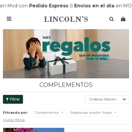
en Mvd con
Pedido Express
|
|
Envíos en el día
en MON

COMPLEMENTOS
Recomendados
Filtrando por:
Complementos
Regalos por ocasión:
Reyes
Quitar filtros