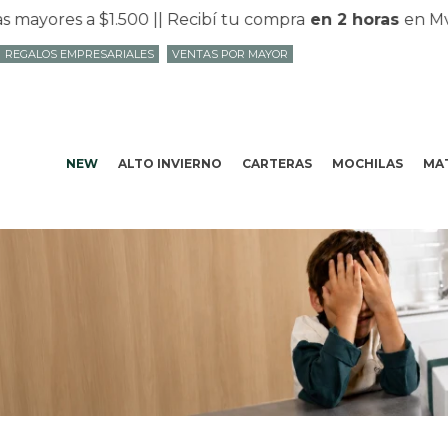
es a $1.500 |
| Recibí tu compra
en 2 horas
en Mvd con
REGALOS EMPRESARIALES
VENTAS POR MAYOR
NEW
ALTO INVIERNO
CARTERAS
MOCHILAS
MAT