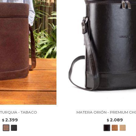
TURQUIA - TABACO
MATERA ORIÓN - PREMIUM C
2.399
2.089
$
$