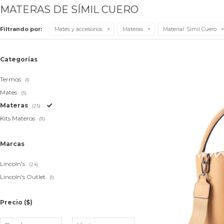
MATERAS DE SÍMIL CUERO
Filtrando por:
Mates y accesorios
Materas
Material:
Símil Cuero
Categorías
Termos
(1)
Mates
(5)
Materas
(25)
Kits Materos
(11)
Marcas
Lincoln's
(24)
Lincoln's Outlet
(1)
Precio
($)