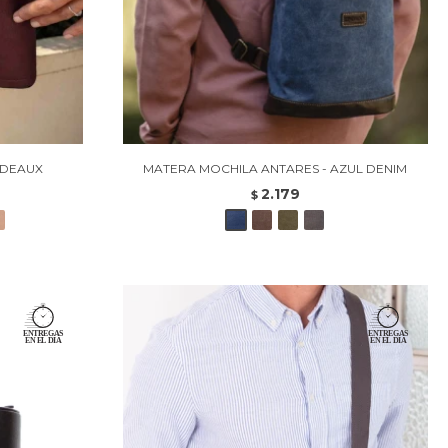
RDEAUX
MATERA MOCHILA ANTARES - AZUL DENIM
2.179
$