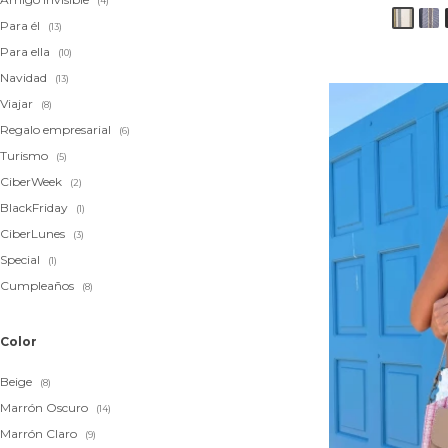
(4)
Para él
(13)
Para ella
(10)
Navidad
(13)
Viajar
(8)
Regalo empresarial
(6)
Turismo
(5)
CiberWeek
(2)
BlackFriday
(1)
CiberLunes
(3)
Special
(1)
Cumpleaños
(8)
Color
Beige
(8)
Marrón Oscuro
(14)
Marrón Claro
(9)