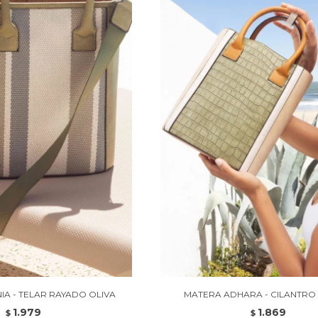
IA - TELAR RAYADO OLIVA
MATERA ADHARA - CILANTR
1.979
1.869
$
$