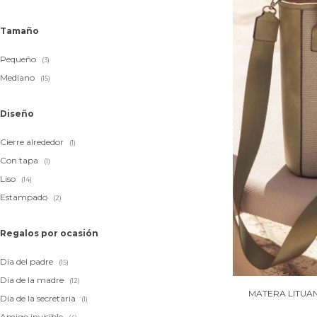
Tamaño
Pequeño
(3)
Mediano
(15)
Diseño
Cierre alrededor
(1)
Con tapa
(1)
Liso
(14)
Estampado
(2)
Regalos por ocasión
Día del padre
(15)
Día de la madre
(12)
MATERA LITUAN
Día de la secretaria
(1)
Amigo invisible