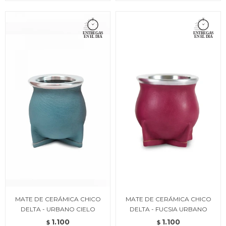
MATE DE CERÁMICA CHICO
MATE DE CERÁMICA CHICO
DELTA - URBANO CIELO
DELTA - FUCSIA URBANO
1.100
1.100
$
$