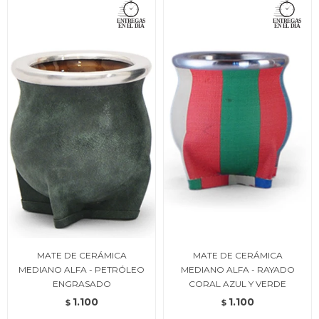
MATE DE CERÁMICA
MATE DE CERÁMICA
MEDIANO ALFA - PETRÓLEO
MEDIANO ALFA - RAYADO
ENGRASADO
CORAL AZUL Y VERDE
1.100
1.100
$
$