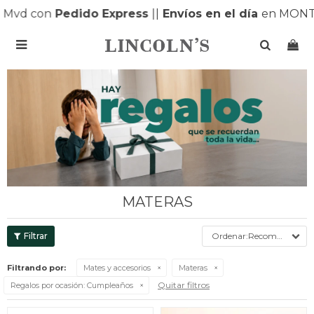
d con
Pedido Express
|
|
Envíos en el día
en MONTEVI

MATERAS
Recomendados
Filtrando por:
Mates y accesorios
Materas
Quitar filtros
Regalos por ocasión:
Cumpleaños