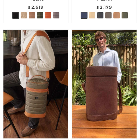
2.619
2.179
$
$