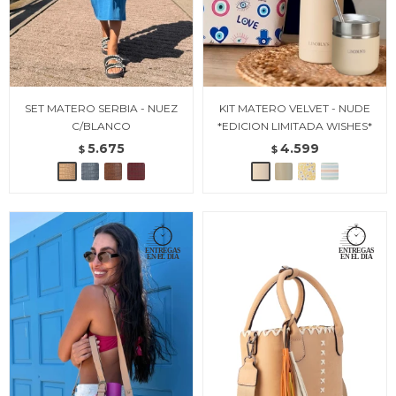
SET MATERO SERBIA - NUEZ
KIT MATERO VELVET - NUDE
C/BLANCO
*EDICION LIMITADA WISHES*
5.675
4.599
$
$