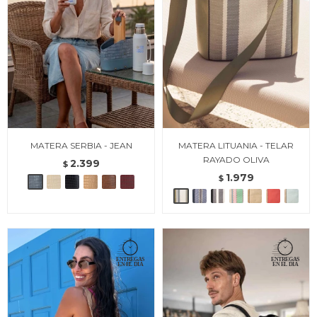
MATERA SERBIA - JEAN
MATERA LITUANIA - TELAR
RAYADO OLIVA
2.399
$
1.979
$