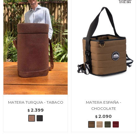
MATERA TURQUIA - TABACO
MATERA ESPAÑA -
CHOCOLATE
2.399
$
2.090
$