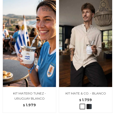
KIT MATERO TUNEZ -
KIT MATE & CO. - BLANCO
URUGUAY BLANCO
1.759
$
1.979
$