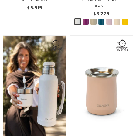
BLANCO
5.919
$
3.279
$