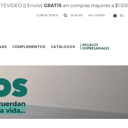
IDEO |
| Envíos
GRATIS
en compras mayores a $1.500 |
|
CONTÁCTENOS
0
$
VAS
COMPLEMENTOS
CATÁLOGOS
.