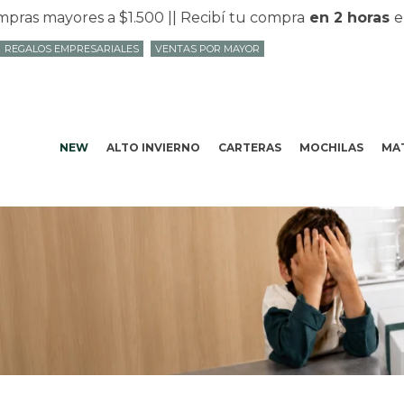
s mayores a $1.500 |
| Recibí tu compra
en 2 horas
en 
REGALOS EMPRESARIALES
VENTAS POR MAYOR
NEW
ALTO INVIERNO
CARTERAS
MOCHILAS
MAT