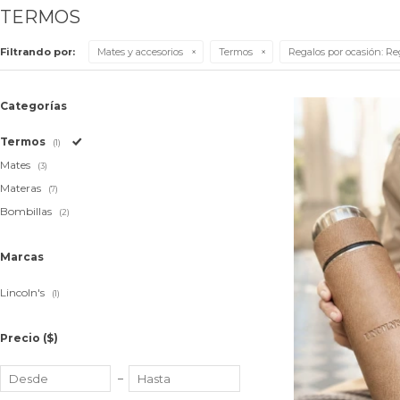
TERMOS
Filtrando por:
Mates y accesorios
Termos
Regalos por ocasión:
Reg
Categorías
Termos
(1)
Mates
(3)
Materas
(7)
Bombillas
(2)
Marcas
Lincoln's
(1)
Precio
($)