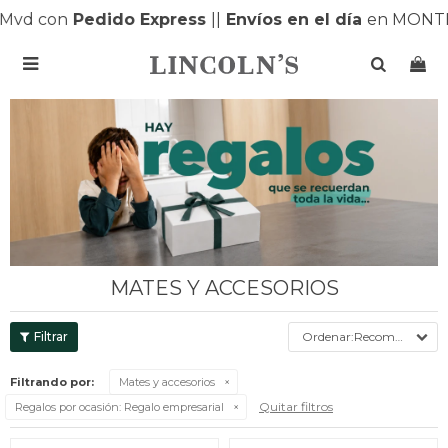
vd con
Pedido Express
|
|
Envíos en el día
en MONTEV

MATES Y ACCESORIOS
Recomendados
Filtrando por:
Mates y accesorios
Quitar filtros
Regalos por ocasión:
Regalo empresarial