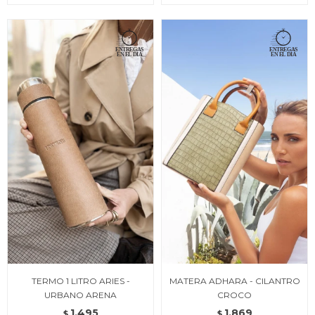
TERMO 1 LITRO ARIES -
MATERA ADHARA - CILANTRO
URBANO ARENA
CROCO
1.495
1.869
$
$