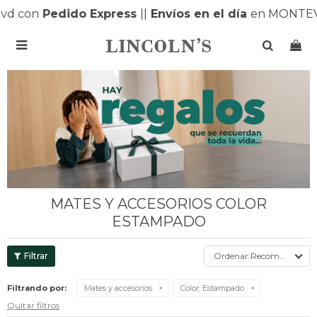
con
Pedido Express
|
|
Envíos en el día
en MONTEVIDE

MATES Y ACCESORIOS COLOR
ESTAMPADO
Recomendados
Filtrando por:
Mates y accesorios
Color:
Estampado
Quitar filtros