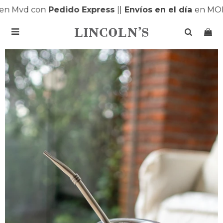
n Mvd con
Pedido Express
|
|
Envíos en el día
en MON
