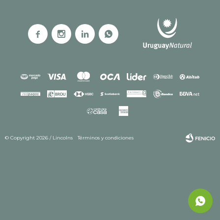




© Copyright 2026 / Lincolns
Términos y condiciones
Fenicio