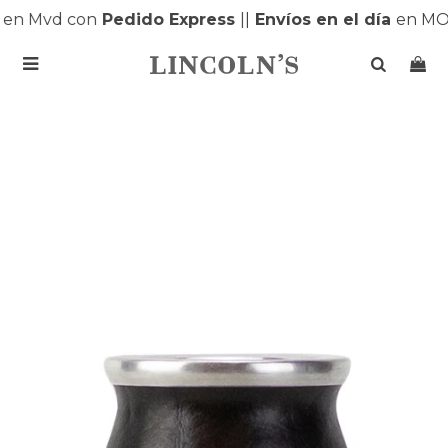
en Mvd con
Pedido Express
|
|
Envíos en el día
en MON
