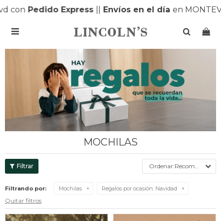
n
Pedido Express
|
|
Envíos en el día
en MONTEVIDEO 

MOCHILAS
Recomendados
Filtrando por:
Mochilas
Regalos por ocasión:
Navidad
Quitar filtros