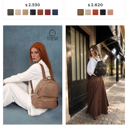
2.530
2.620
$
$