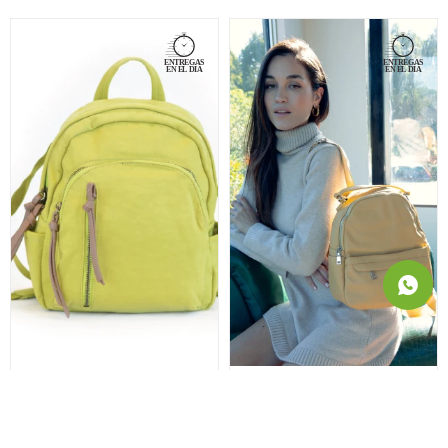
MOCHILA ALCALA - LIMA
MOCHILA RAVENA - MAÍZ
2.800
2.750
$
$