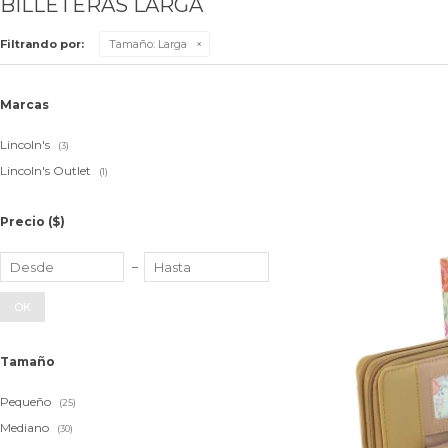
BILLETERAS LARGA
Filtrando por:
Tamaño:
Larga
Marcas
Lincoln's
(3)
Lincoln's Outlet
(1)
Precio
($)
OK
Tamaño
Pequeño
(25)
Mediano
(30)