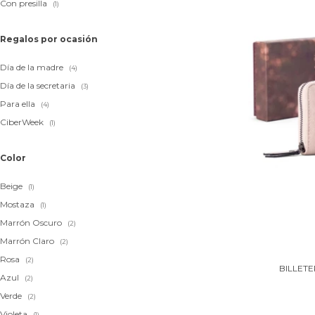
Con presilla
(1)
Regalos por ocasión
Día de la madre
(4)
Día de la secretaria
(3)
Para ella
(4)
CiberWeek
(1)
Color
Beige
(1)
Mostaza
(1)
Marrón Oscuro
(2)
Marrón Claro
(2)
Rosa
(2)
BILLETE
Azul
(2)
Verde
(2)
Violeta
(1)