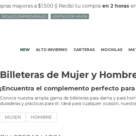
s mayores a $1.500 |
| Recibí tu compra
en 2 horas
en M
REGALOS EMPRESARIALES
VENTAS POR MAYOR
NEW
ALTO INVIERNO
CARTERAS
MOCHILAS
MAT
Billeteras de Mujer y Hombr
¡Encuentra el complemento perfecto para t
Conoce nuestra amplia gama de billeteras para dama y para hombr
duraderas y prácticas para él. Ideal para cualquier ocasión, nues
MUJER
HOMBRE