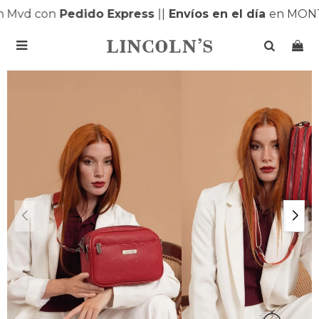
 Mvd con
Pedido Express
|
|
Envíos en el día
en MONT
