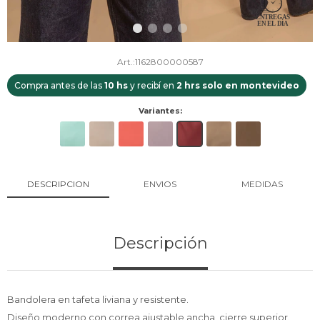
1162800000587
Compra antes de las
10 hs
y recibí en
2 hrs solo en montevideo
Variantes:
DESCRIPCION
ENVIOS
MEDIDAS
Descripción
Bandolera en tafeta liviana y resistente.
Diseño moderno con correa ajustable ancha, cierre superior.