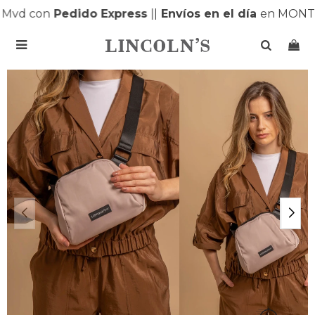
Mvd con
Pedido Express
|
|
Envíos en el día
en MONTE
