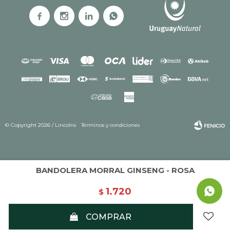




© Copyright 2026 / Lincolns
Términos y condiciones
BANDOLERA MORRAL GINSENG - ROSA
1.720
$
Fenicio
COMPRAR