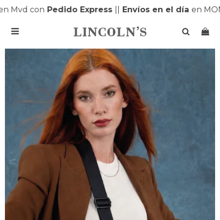
n Mvd con
Pedido Express
|
|
Envíos en el día
en MON
