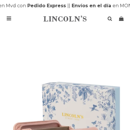
 Mvd con
Pedido Express
|
|
Envíos en el día
en MONT
