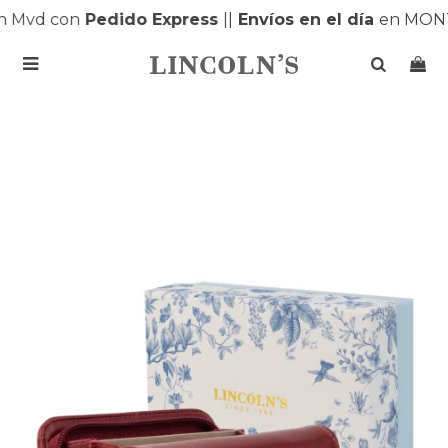
 Mvd con
Pedido Express
|
|
Envíos en el día
en MONTE
