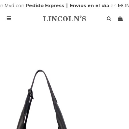
 Mvd con
Pedido Express
|
|
Envíos en el día
en MONT
