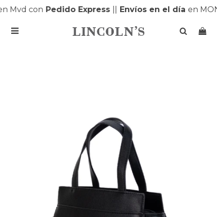
n Mvd con
Pedido Express
|
|
Envíos en el día
en MON
