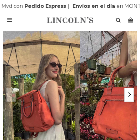
Mvd con
Pedido Express
|
|
Envíos en el día
en MONTE
