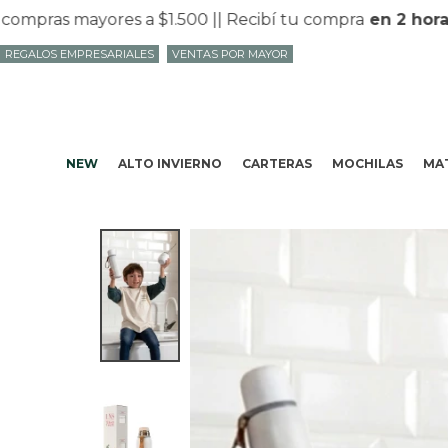
ras mayores a $1.500 |
| Recibí tu compra
en 2 horas
en
REGALOS EMPRESARIALES
VENTAS POR MAYOR
NEW
ALTO INVIERNO
CARTERAS
MOCHILAS
MAT