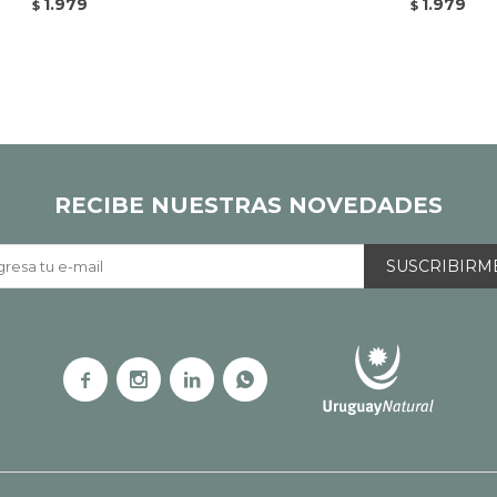
1.979
1.979
$
$
RECIBE NUESTRAS NOVEDADES
SUSCRIBIRM



