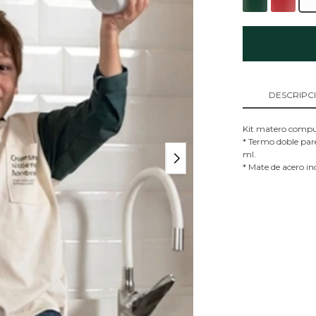
DESCRIPC
Kit matero compu
* Termo doble par
ml.
* Mate de acero in