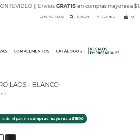
EVIDEO |
| Envíos
GRATIS
en compras mayores a $1.500 
CONTÁCTENOS
0
$
VAS
COMPLEMENTOS
CATÁLOGOS
.
RO LAOS - BLANCO
863
 todo el país en
compras mayores a $1500