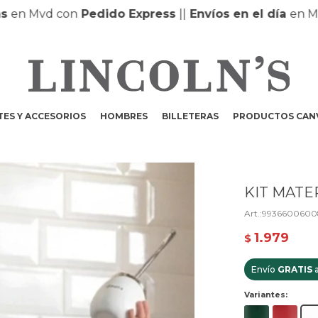
 Mvd con
Pedido Express
|
|
Envíos en el día
en MONT
ES Y ACCESORIOS
HOMBRES
BILLETERAS
PRODUCTOS CAN
KIT MATE
9936600600
1.979
$
Envío
GRATIS
a
Variantes: