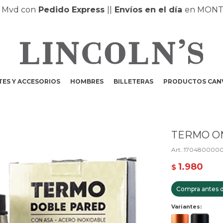
d con
Pedido Express
|
|
Envíos en el día
en MONTEVI
ES Y ACCESORIOS
HOMBRES
BILLETERAS
PRODUCTOS CAN
TERMO O
1704800000
1.980
$
Compra antes d
Variantes: