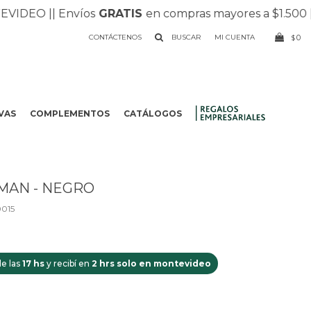
DEO |
| Envíos
GRATIS
en compras mayores a $1.500 |
| R
CONTÁCTENOS
0
$
VAS
COMPLEMENTOS
CATÁLOGOS
.
MAN - NEGRO
015
e las
17 hs
y recibí en
2 hrs solo en montevideo