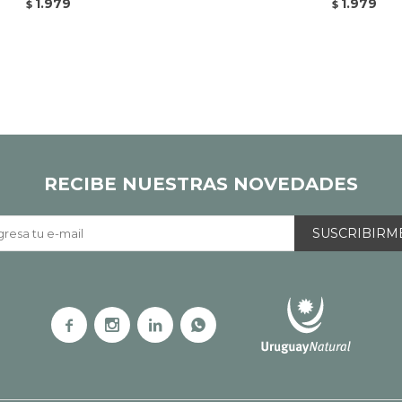
1.979
1.979
$
$
RECIBE NUESTRAS NOVEDADES
SUSCRIBIRM



