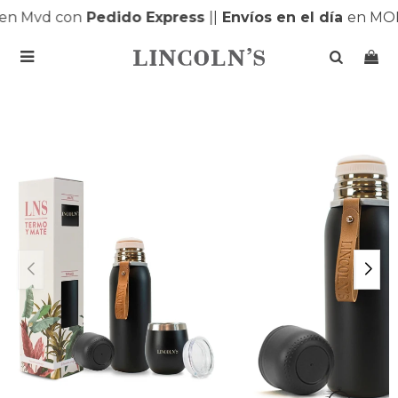
en Mvd con
Pedido Express
|
|
Envíos en el día
en MON
