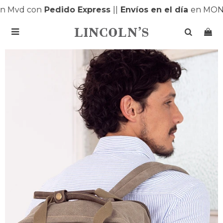
 Mvd con
Pedido Express
|
|
Envíos en el día
en MONTE
