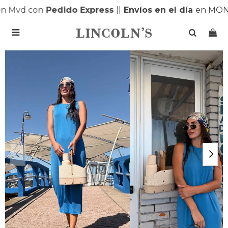
 Mvd con
Pedido Express
|
|
Envíos en el día
en MONT
