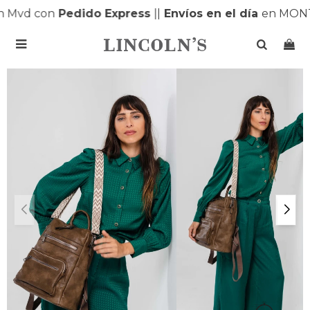
 Mvd con
Pedido Express
|
|
Envíos en el día
en MONT
