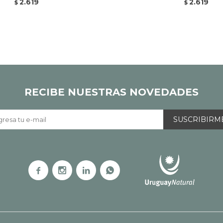
2.619
2.619
$
$
RECIBE NUESTRAS NOVEDADES
SUSCRIBIRM



