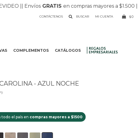
DEO |
| Envíos
GRATIS
en compras mayores a $1.500 |
| R
CONTÁCTENOS
0
$
VAS
COMPLEMENTOS
CATÁLOGOS
.
CAROLINA - AZUL NOCHE
79
 todo el país en
compras mayores a $1500