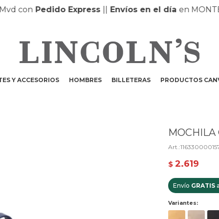
d con
Pedido Express
|
|
Envíos en el día
en MONTEVI
ES Y ACCESORIOS
HOMBRES
BILLETERAS
PRODUCTOS CAN
MOCHILA 
11633000015
2.619
$
Envío
GRATIS
a
Variantes: