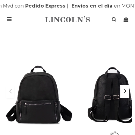
 Mvd con
Pedido Express
|
|
Envíos en el día
en MONT
