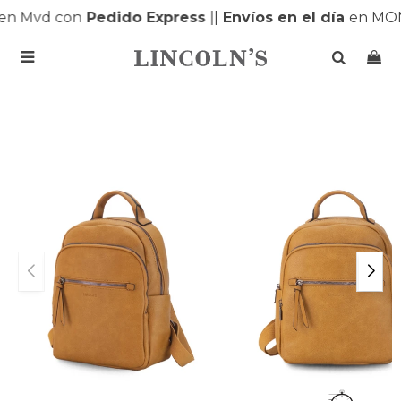
n Mvd con
Pedido Express
|
|
Envíos en el día
en MON
