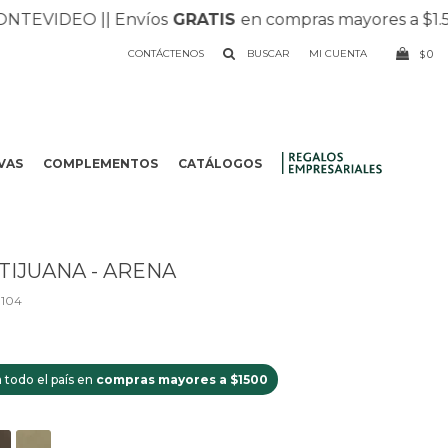
VIDEO |
| Envíos
GRATIS
en compras mayores a $1.500 |
CONTÁCTENOS
0
$
VAS
COMPLEMENTOS
CATÁLOGOS
.
TIJUANA - ARENA
104
 todo el país en
compras mayores a $1500