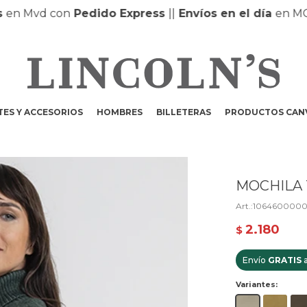
 Mvd con
Pedido Express
|
|
Envíos en el día
en MONTE
ES Y ACCESORIOS
HOMBRES
BILLETERAS
PRODUCTOS CAN
MOCHILA 
1064600000
2.180
$
Envío
GRATIS
a
Variantes: