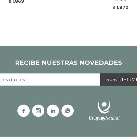
1.869
$
1.870
$
RECIBE NUESTRAS NOVEDADES
SUSCRIBIRM



