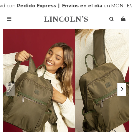
d con
Pedido Express
|
|
Envíos en el día
en MONTEVI
