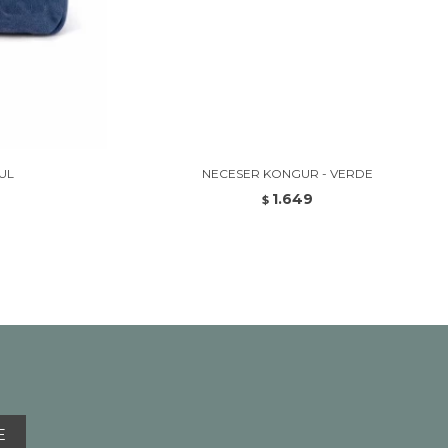
UL
NECESER KONGUR - VERDE
1.649
$
E