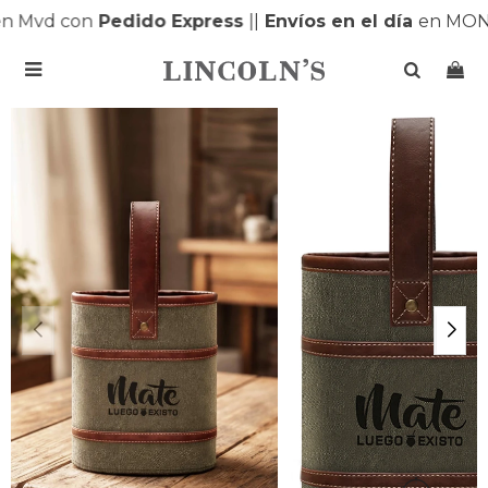
 Mvd con
Pedido Express
|
|
Envíos en el día
en MONT
