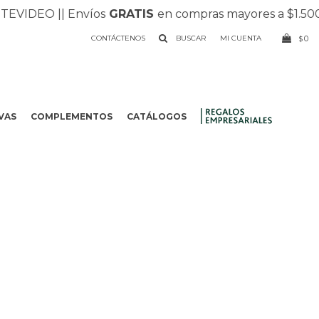
IDEO |
| Envíos
GRATIS
en compras mayores a $1.500 |
|
CONTÁCTENOS
0
$
VAS
COMPLEMENTOS
CATÁLOGOS
.