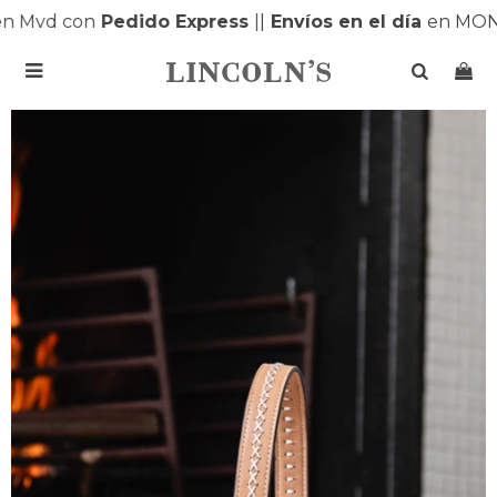
 Mvd con
Pedido Express
|
|
Envíos en el día
en MONT
