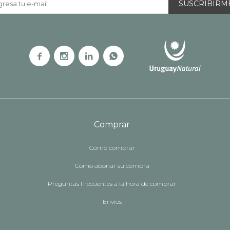
SUSCRIBIRM




Comprar
Cómo comprar
Cómo abonar su compra
Preguntas Frecuentes a la hora de comprar
Envíos