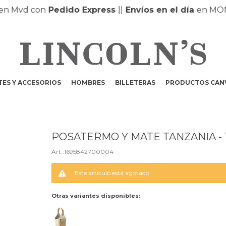
Mvd con
Pedido Express
|
|
Envíos en el día
en MONTE
ES Y ACCESORIOS
HOMBRES
BILLETERAS
PRODUCTOS CAN
POSATERMO Y MATE TANZANIA -
1695842700004
Este artículo está agotado.
Otras variantes disponibles: