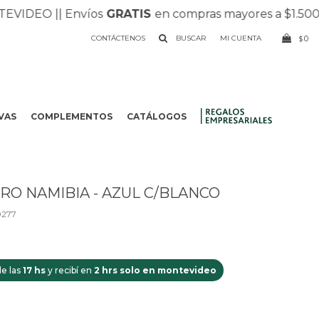
DEO |
| Envíos
GRATIS
en compras mayores a $1.500 |
| R
CONTÁCTENOS
0
$
VAS
COMPLEMENTOS
CATÁLOGOS
.
RO NAMIBIA - AZUL C/BLANCO
277
e las
17 hs
y recibí en
2 hrs solo en montevideo