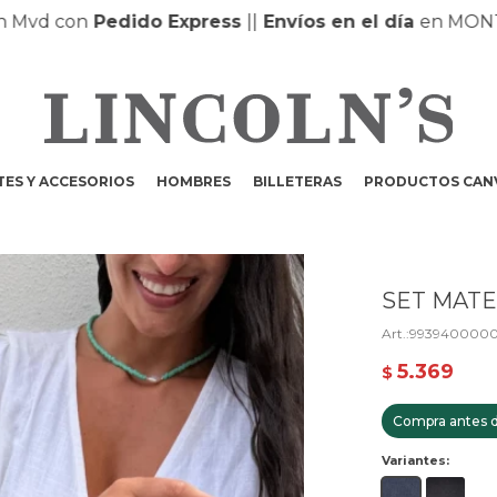
d con
Pedido Express
|
|
Envíos en el día
en MONTEVI
ES Y ACCESORIOS
HOMBRES
BILLETERAS
PRODUCTOS CAN
SET MATE
9939400000
5.369
$
Compra antes d
Variantes: